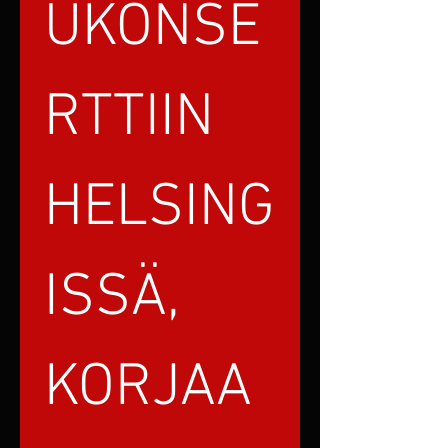
UKONSE
RTTIIN 
HELSING
ISSÄ, 
KORJAA