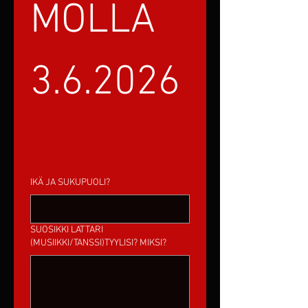
MOLLA 
3.6.2026
IKÄ JA SUKUPUOLI?
SUOSIKKI LATTARI
(MUSIIKKI/TANSSI)TYYLISI? MIKSI?