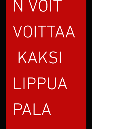
N VOIT 
VOITTAA
 KAKSI 
LIPPUA 
PALA 