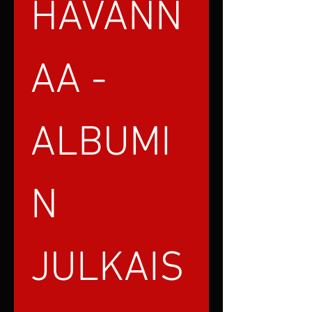
HAVANN
AA -
ALBUMI
N 
JULKAIS