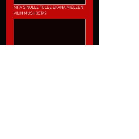
MITÄ SINULLE TULEE EKANA MIELEEN
VILIN MUSIIKISTA?
MITEN LÖYSIT LATTARIN?
PARHAAT VINKIT ENSIKERTALAISEN
MUKAAN NAPPAAMISEEN?
VILIN SUPERVOIMA?